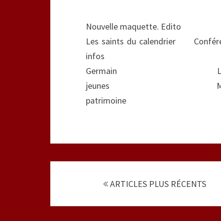
Nouvelle maq
Les saints du c
infos Quarant
Germain La vie 
jeunes Maison St Fr
patrimoine
Navigation
au
ARTICLES PLUS RÉCENTS
sein
des