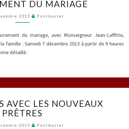
EMENT DU MARIAGE
SACREMENT
DU
ovembre 2013
Postmaster
MARIAGE
acrement du mariage, avec Monseigneur Jean-Laffitte,
r la famille : Samedi 7 décembre 2013 à partir de 9 heures
me détaillé :
RENCONTRES
 AVEC LES NOUVEAUX
AVEC
LES
PRÊTRES
NOUVEAUX
PRÊTRES
ovembre 2013
Postmaster