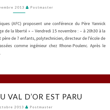
LA
vembre 2013
Postmaster
LIBERTÉ
liques (AFC) proposent une conférence du Père Yannick
e de la liberté » – Vendredi 15 novembre : – à 20h30 à la
père de 7 enfants, polytechnicien, directeur de l’école de
assées comme ingénieur chez Rhone-Poulenc. Après le
.
LE
U VAL D’OR EST PARU
NOUVEAU
VAL
ctobre 2013
Postmaster
D’OR