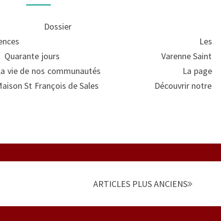
EST
PARU
uette. Edito Dossier
alendrier Conférences Les
e jours Varenne Saint
de nos communautés La page
ançois de Sales Découvrir notre
ARTICLES PLUS ANCIENS