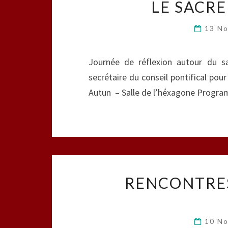
LE SACR
13 N
Journée de réflexion autour du s
secrétaire du conseil pontifical pou
Autun – Salle de l’héxagone Program
RENCONTRES
10 N