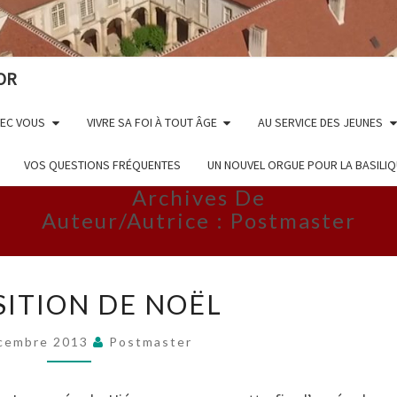
OR
VEC VOUS
VIVRE SA FOI À TOUT ÂGE
AU SERVICE DES JEUNES
VOS QUESTIONS FRÉQUENTES
UN NOUVEL ORGUE POUR LA BASILI
Archives De
Auteur/autrice :
Postmaster
EXPOSITION
SITION DE NOËL
DE
NOËL
cembre 2013
Postmaster