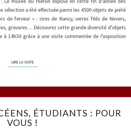
e : Le musée du Hiéron expose en cette fin d’année des
ne sélection a été effectuée parmi les 4500 objets de piété
rs de ferveur » : cires de Nancy, verres filés de Nevers,
oiles, gravures… Découvrez cette grande diversité d’objets
e à 14h30 grâce à une visite commentée de l’exposition
LIRE LA SUITE
LIRE LA SUITE
COLLÉGIENS,
CÉENS, ÉTUDIANTS : POUR
LYCÉENS,
ÉTUDIANTS
VOUS !
: