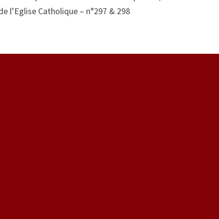
e l’Eglise Catholique – n°297 & 298