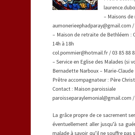
laurence.dubo
– Maisons de 
aumonerieephadparay@gmail.com / 0
– Maison de retraite de Bethléem : 
14h à 18h
col.pommier@hotmail.fr / 03 85 88 8
– Service en Eglise des Malades (si v
Bernadette Narboux – Marie-Claude
Prêtre accompagnateur : Père Chris
Contact : Maison paroissiale
paroisseparaylemonial@gmail.com / 
La grâce propre de ce sacrement se
éventuellement aller jusqu’à sa gué
malade à savoir qu’il ne souffre pas s