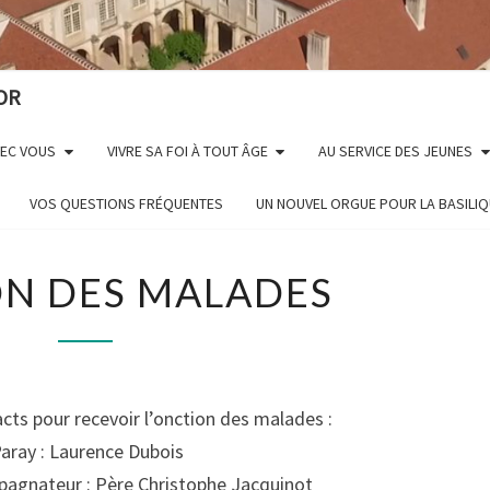
OR
VEC VOUS
VIVRE SA FOI À TOUT ÂGE
AU SERVICE DES JEUNES
VOS QUESTIONS FRÉQUENTES
UN NOUVEL ORGUE POUR LA BASILI
ONCTION
N DES MALADES
DES
MALADES
acts pour recevoir l’onction des malades :
Paray : Laurence Dubois
agnateur : Père Christophe Jacquinot