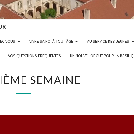
OR
VEC VOUS
VIVRE SA FOI À TOUT ÂGE
AU SERVICE DES JEUNES
VOS QUESTIONS FRÉQUENTES
UN NOUVEL ORGUE POUR LA BASILI
TROISIÈME
IÈME SEMAINE
SEMAINE