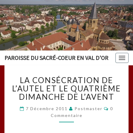
PAROISSE DU SACRÉ-COEUR EN VAL D'OR
Togg
navig
LA
LA CONSÉCRATION DE
CONSÉCRATION
DE
L’AUTEL ET LE QUATRIÈME
L’AUTEL
DIMANCHE DE L’AVENT
ET
LE
Commenta
7 Décembre 2011
Postmaster
0
QUATRIÈME
Commentaire
DIMANCHE
DE
L’AVENT