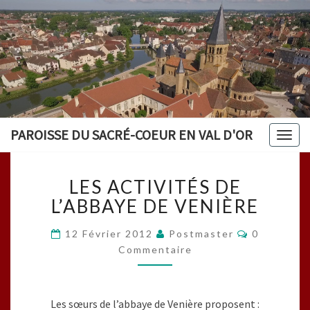
PAROISSE DU SACRÉ-COEUR EN VAL D'OR
Togg
navig
LES
LES ACTIVITÉS DE
ACTIVITÉS
DE
L’ABBAYE DE VENIÈRE
L’ABBAYE
DE
Commentai
12 Février 2012
Postmaster
0
VENIÈRE
Commentaire
Les sœurs de l’abbaye de Venière proposent :