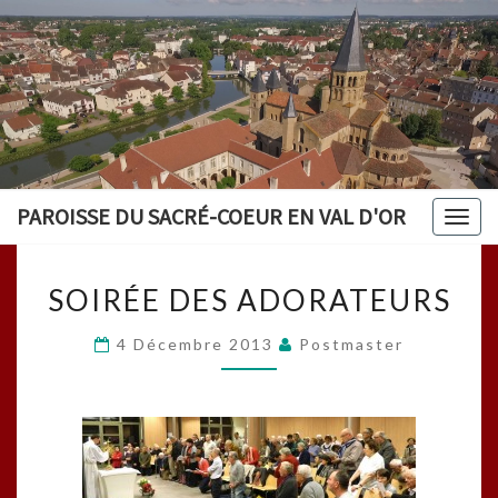
PAROISSE DU SACRÉ-COEUR EN VAL D'OR
Togg
navig
SOIRÉE
SOIRÉE DES ADORATEURS
DES
ADORATEURS
4 Décembre 2013
Postmaster