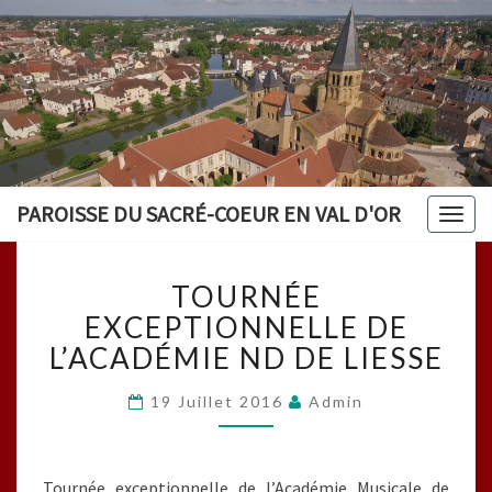
PAROISSE DU SACRÉ-COEUR EN VAL D'OR
Togg
navig
TOURNÉE
TOURNÉE
EXCEPTIONNELLE
DE
EXCEPTIONNELLE DE
L’ACADÉMIE
L’ACADÉMIE ND DE LIESSE
ND
DE
19 Juillet 2016
Admin
LIESSE
Tournée exceptionnelle de l’Académie Musicale de