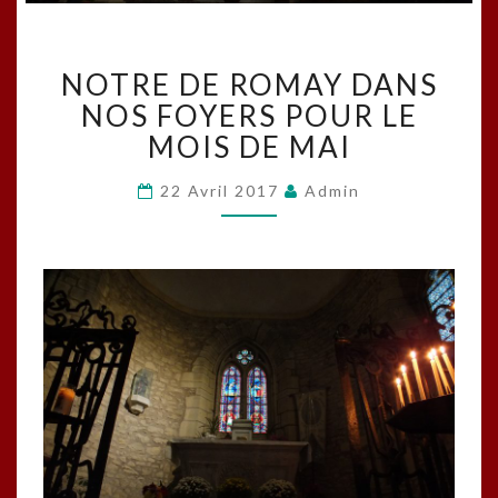
NOTRE
NOTRE DE ROMAY DANS
DE
ROMAY
NOS FOYERS POUR LE
DANS
MOIS DE MAI
NOS
FOYERS
22 Avril 2017
Admin
POUR
LE
MOIS
DE
MAI