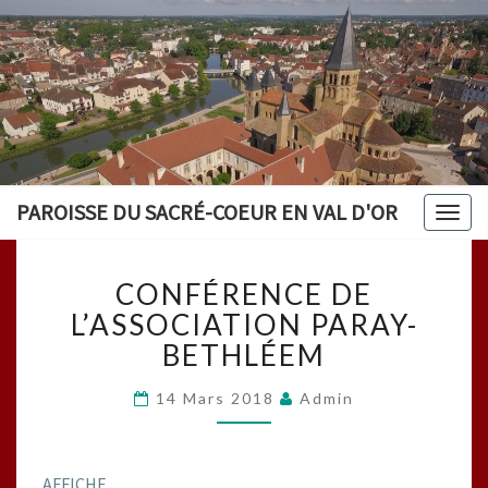
PAROISSE DU SACRÉ-COEUR EN VAL D'OR
Togg
navig
CONFÉRENCE
CONFÉRENCE DE
DE
L’ASSOCIATION
L’ASSOCIATION PARAY-
PARAY-
BETHLÉEM
BETHLÉEM
14 Mars 2018
Admin
AFFICHE