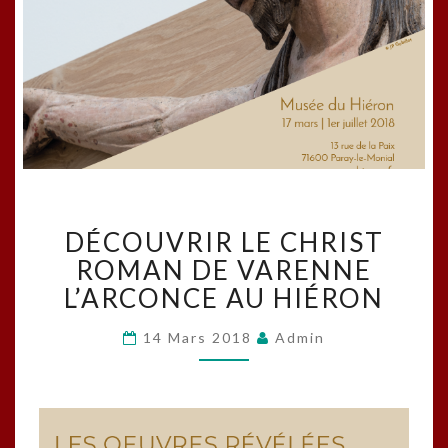
DÉCOUVRIR
DÉCOUVRIR LE CHRIST
LE
CHRIST
ROMAN DE VARENNE
ROMAN
L’ARCONCE AU HIÉRON
DE
VARENNE
14 Mars 2018
Admin
L’ARCONCE
AU
HIÉRON