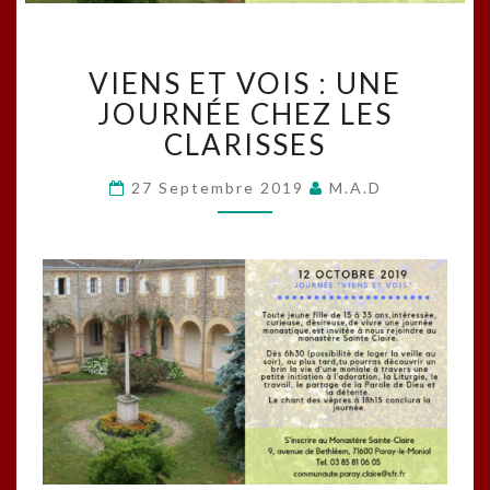
VIENS
VIENS ET VOIS : UNE
ET
VOIS
JOURNÉE CHEZ LES
:
CLARISSES
UNE
JOURNÉE
27 Septembre 2019
M.A.D
CHEZ
LES
CLARISSES