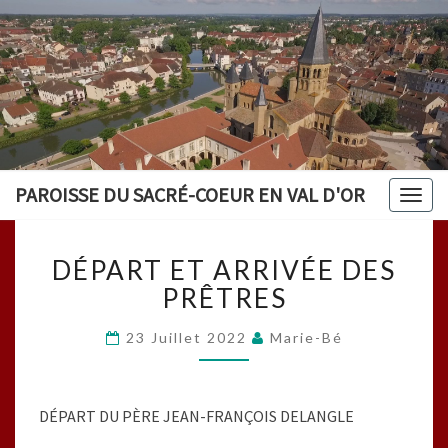
PAROISSE DU SACRÉ-COEUR EN VAL D'OR
Togg
navig
DÉPART
DÉPART ET ARRIVÉE DES
ET
ARRIVÉE
PRÊTRES
DES
PRÊTRES
23 Juillet 2022
Marie-Bé
DÉPART DU PÈRE JEAN-FRANÇOIS DELANGLE