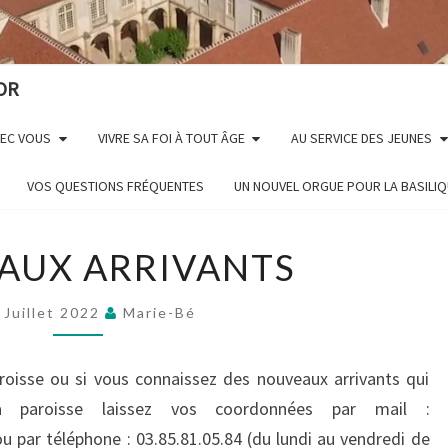
OR
VEC VOUS
VIVRE SA FOI À TOUT ÂGE
AU SERVICE DES JEUNES
VOS QUESTIONS FRÉQUENTES
UN NOUVEL ORGUE POUR LA BASILI
NOUVEAUX
AUX ARRIVANTS
ARRIVANTS
 Juillet 2022
Marie-Bé
paroisse ou si vous connaissez des nouveaux arrivants qui
 la paroisse laissez vos coordonnées par mail :
par téléphone : 03.85.81.05.84 (du lundi au vendredi de