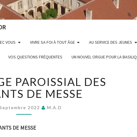
OR
VEC VOUS
VIVRE SA FOI À TOUT ÂGE
AU SERVICE DES JEUNES
VOS QUESTIONS FRÉQUENTES
UN NOUVEL ORGUE POUR LA BASILI
PÉLERINAGE
GE PAROISSIAL DES
PAROISSIAL
DES
NTS DE MESSE
SERVANTS
DE
 Septembre 2022
M.A.D
MESSE
ANTS DE MESSE