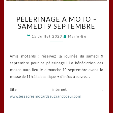
PÈLERINAGE
PÈLERINAGE À MOTO –
À
MOTO
SAMEDI 9 SEPTEMBRE
–
SAMEDI
15 Juillet 2023
Marie-Bé
9
SEPTEMBRE
Amis motards : réservez la journée du samedi 9
septembre pour ce pèlerinage ! La bénédiction des
motos aura lieu le dimanche 10 septembre avant la
messe de 11h à la basilique. + d’infos à suivre…
Site internet :
www.lessacresmotardsaugrandcoeur.com