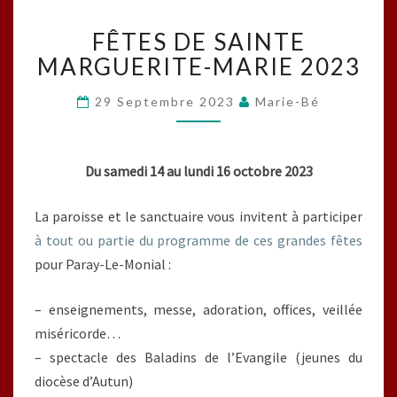
FÊTES
FÊTES DE SAINTE
DE
SAINTE
MARGUERITE-MARIE 2023
MARGUERITE-
MARIE
29 Septembre 2023
Marie-Bé
2023
Du samedi 14 au lundi 16 octobre 2023
La paroisse et le sanctuaire vous invitent à participer
à tout ou partie du programme de ces grandes fêtes
pour Paray-Le-Monial :
– enseignements, messe, adoration, offices, veillée
miséricorde…
– spectacle des Baladins de l’Evangile (jeunes du
diocèse d’Autun)