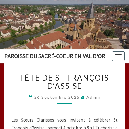
PAROISSE DU SACRÉ-COEUR EN VAL D'OR
Togg
navig
FÊTE
FÊTE DE ST FRANÇOIS
DE
ST
D’ASSISE
FRANÇOIS
D’ASSISE
26 Septembre 2025
Admin
Les Sœurs Clarisses vous invitent à célébrer St
François d’Assise :
samedi 4 octobre à 9h
l’Eucharistie