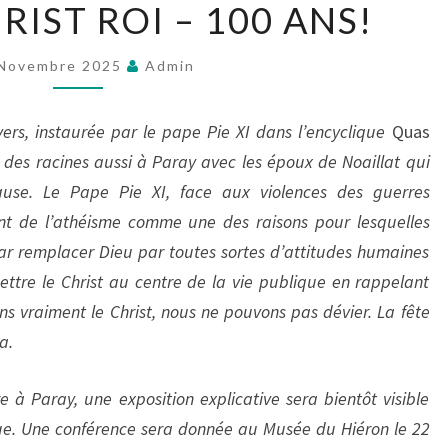
RIST ROI – 100 ANS!
DU
CHRIST
ROI
 Novembre 2025
Admin
–
100
ivers, instaurée par le pape Pie XI dans l’encyclique
Quas
ANS!
e des racines aussi à Paray avec les époux de Noaillat
qui
use.
Le Pape Pie XI, face aux violences des guerres
t de l’athéisme comme une des raisons pour lesquelles
 par remplacer Dieu par toutes sortes d’attitudes humaines
ettre le Christ au centre de la vie publique en rappelant
vons vraiment le Christ, nous ne pouvons pas dévier. La fête
a.
 à Paray, une exposition explicative sera bientôt visible
ue. Une conférence sera donnée au Musée du Hiéron le 22