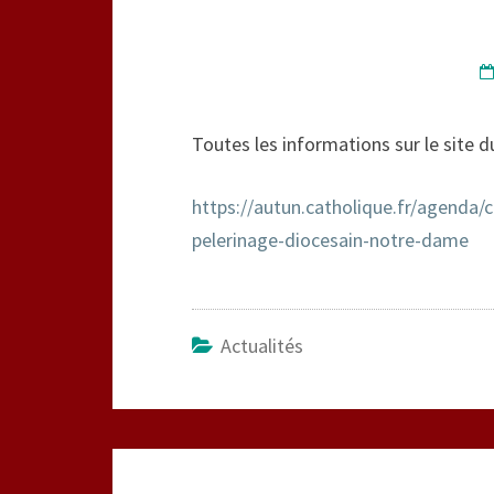
Toutes les informations sur le site d
https://autun.catholique.fr/agenda
pelerinage-diocesain-notre-dame
Actualités
Navigation