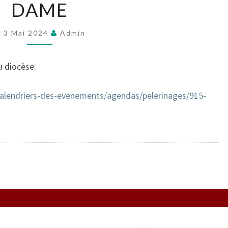
NOTRE-
DAME
DAME
3 Mai 2024
Admin
u diocèse:
/calendriers-des-evenements/agendas/pelerinages/915-