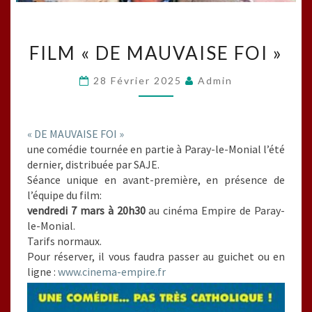
FILM
FILM « DE MAUVAISE FOI »
« DE
MAUVAISE
28 Février 2025
Admin
FOI »
« DE MAUVAISE FOI »
une comédie tournée en partie à Paray-le-Monial l’été
dernier, distribuée par SAJE.
Séance unique en avant-première, en présence de
l’équipe du film:
vendredi 7 mars à 20h30
au cinéma Empire de Paray-
le-Monial.
Tarifs normaux.
Pour réserver, il vous faudra passer au guichet ou en
ligne :
www.cinema-
empire
.fr