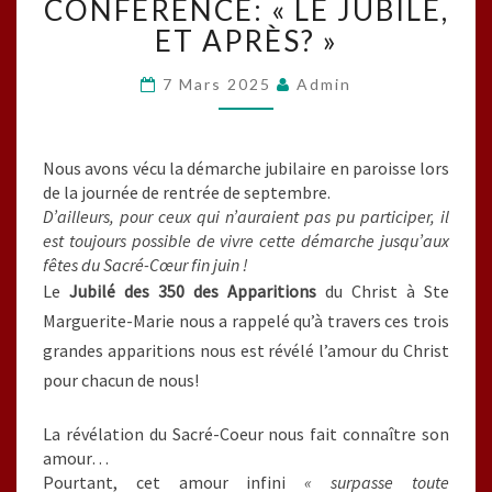
CONFÉRENCE: « LE JUBILÉ,
« LE
JUBILÉ,
ET APRÈS? »
ET
APRÈS? »
7 Mars 2025
Admin
Nous avons vécu la démarche jubilaire en paroisse lors
de la journée de rentrée de septembre.
D’ailleurs, pour ceux qui n’auraient pas pu participer, il
est toujours possible de vivre cette démarche jusqu’aux
fêtes du Sacré-Cœur fin juin !
​Le
Jubilé des 350 des Apparitions
du Christ à Ste
Marguerite-Marie nous a rappelé qu’à travers ces trois
grandes apparitions nous est révélé l’amour du Christ
pour chacun de nous!
La révélation du Sacré-Coeur nous fait connaître son
amour…
Pourtant, cet amour infini
« surpasse toute