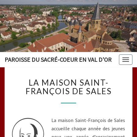
PAROISSE DU SACRÉ-COEUR EN VAL D'OR
Togg
navig
LA
LA MAISON SAINT-
MAISON
SAINT-
FRANÇOIS DE SALES
FRANÇOIS
DE
SALES
La maison Saint-François de Sales
accueille chaque année des jeunes
pour une année d’enracinement