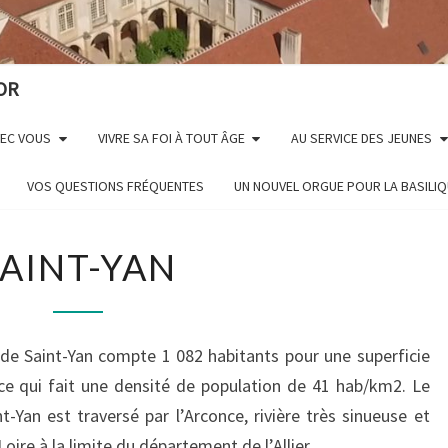
OR
VEC VOUS
VIVRE SA FOI À TOUT ÂGE
AU SERVICE DES JEUNES
VOS QUESTIONS FRÉQUENTES
UN NOUVEL ORGUE POUR LA BASILI
SAINT-
SAINT-YAN
YAN
e Saint-Yan compte 1 082 habitants pour une superficie
ce qui fait une densité de population de 41 hab/km2. Le
t-Yan est traversé par l’Arconce, rivière très sinueuse et
 Loire à la limite du département de l’Allier.