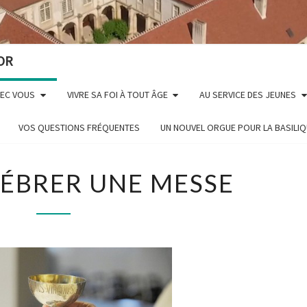
OR
VEC VOUS
VIVRE SA FOI À TOUT ÂGE
AU SERVICE DES JEUNES
VOS QUESTIONS FRÉQUENTES
UN NOUVEL ORGUE POUR LA BASILI
FAIRE
LÉBRER UNE MESSE
CÉLÉBRER
UNE
MESSE