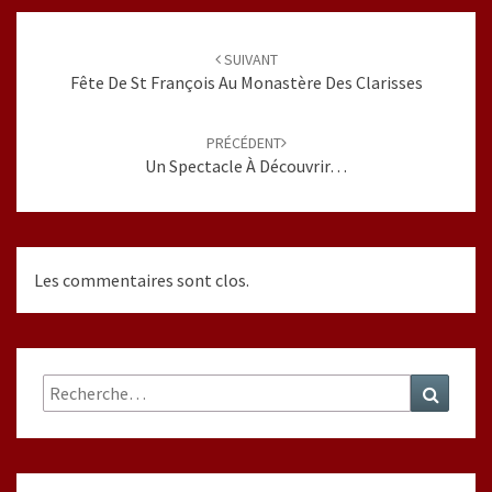
Navigation
d'article
SUIVANT
Fête De St François Au Monastère Des Clarisses
PRÉCÉDENT
Un Spectacle À Découvrir…
Les commentaires sont clos.
Rechercher :
Recher