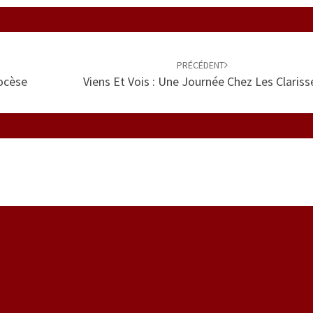
PRÉCÉDENT
iocèse
Viens Et Vois : Une Journée Chez Les Clariss