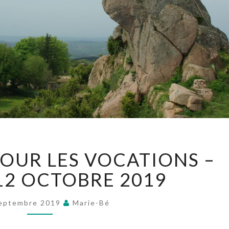
PÈLERINAGE
POUR LES VOCATIONS –
POUR
LES
12 OCTOBRE 2019
VOCATIONS
–
eptembre 2019
Marie-Bé
SAMEDI
12