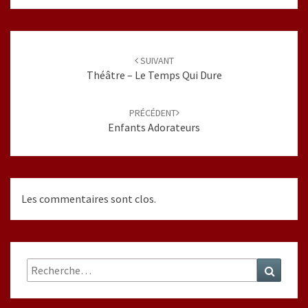
Navigation
d'article
SUIVANT
Théâtre – Le Temps Qui Dure
PRÉCÉDENT
Enfants Adorateurs
Les commentaires sont clos.
Rechercher :
Recher