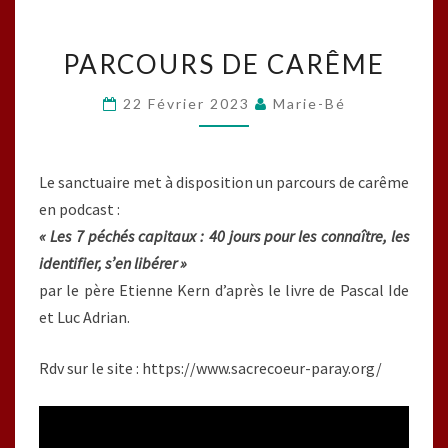
PARCOURS
PARCOURS DE CARÊME
DE
CARÊME
22 Février 2023
Marie-Bé
Le sanctuaire met à disposition un parcours de carême
en podcast :
« Les 7 péchés capitaux : 40 jours pour les connaître, les
identifier, s’en libérer »
par le père Etienne Kern d’après le livre de Pascal Ide
et Luc Adrian.
Rdv sur le site : https://www.sacrecoeur-paray.org/