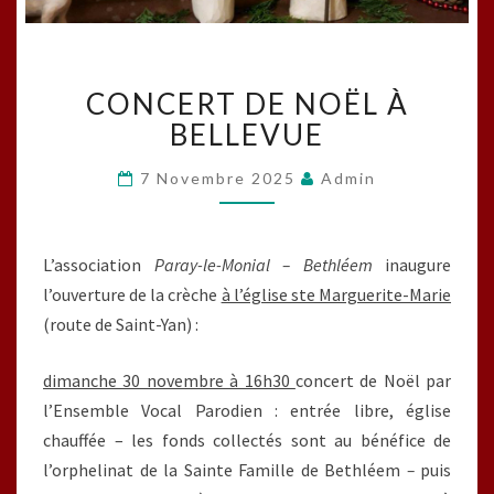
CONCERT
CONCERT DE NOËL À
DE
NOËL
BELLEVUE
À
BELLEVUE
7 Novembre 2025
Admin
L’association
Paray-le-Monial – Bethléem
inaugure
l’ouverture de la crèche
à l’église ste Marguerite-Marie
(route de Saint-Yan) :
dimanche 30 novembre à 16h30
concert de Noël par
l’Ensemble Vocal Parodien : entrée libre, église
chauffée – les fonds collectés sont au bénéfice de
l’orphelinat de la Sainte Famille de Bethléem
–
puis