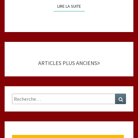
LIRE LA SUITE
LIRE LA SUITE
Navigation
au
sein
ARTICLES PLUS ANCIENS
des
articles
Rechercher :
Recher