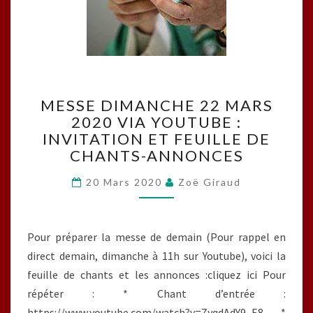
MESSE
MESSE DIMANCHE 22 MARS
DIMANCHE
2020 VIA YOUTUBE :
22
INVITATION ET FEUILLE DE
MARS
2020
CHANTS-ANNONCES
VIA
YOUTUBE
20 Mars 2020
Zoë Giraud
:
INVITATION
ET
Pour préparer la messe de demain (Pour rappel en
FEUILLE
direct demain, dimanche à 11h sur Youtube), voici la
DE
feuille de chants et les annonces :cliquez ici Pour
CHANTS-
ANNONCES
répéter : * Chant d’entrée :
https://www.youtube.com/watch?v=ZyqdAdY9_E8 *