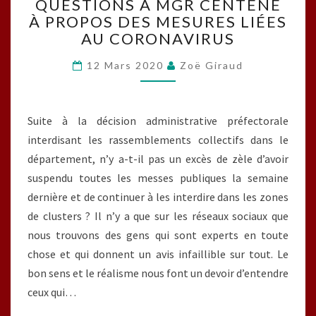
QUESTIONS À MGR CENTÈNE
À
À PROPOS DES MESURES LIÉES
MGR
AU CORONAVIRUS
CENTÈNE
À
12 Mars 2020
Zoë Giraud
PROPOS
DES
MESURES
LIÉES
Suite à la décision administrative préfectorale
AU
interdisant les rassemblements collectifs dans le
CORONAVIRUS
département, n’y a-t-il pas un excès de zèle d’avoir
suspendu toutes les messes publiques la semaine
dernière et de continuer à les interdire dans les zones
de clusters ? Il n’y a que sur les réseaux sociaux que
nous trouvons des gens qui sont experts en toute
chose et qui donnent un avis infaillible sur tout. Le
bon sens et le réalisme nous font un devoir d’entendre
ceux qui…