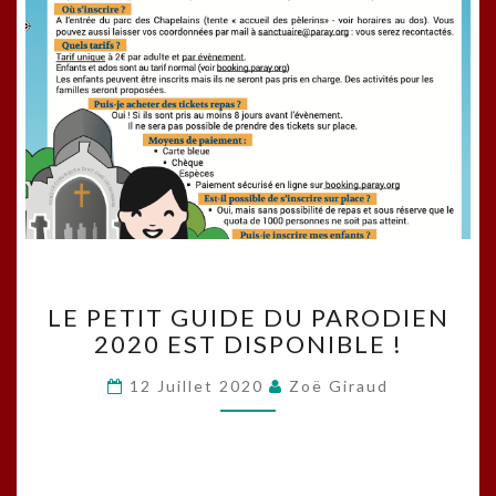
LE
LE PETIT GUIDE DU PARODIEN
PETIT
2020 EST DISPONIBLE !
GUIDE
DU
12 Juillet 2020
Zoë Giraud
PARODIEN
2020
EST
DISPONIBLE
!