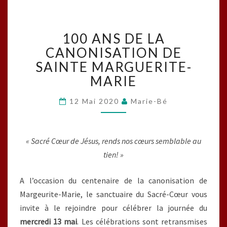
100
100 ANS DE LA
ANS
DE
CANONISATION DE
LA
SAINTE MARGUERITE-
CANONISATION
MARIE
DE
SAINTE
12 Mai 2020
Marie-Bé
MARGUERITE-
MARIE
« Sacré Cœur de Jésus, rends nos cœurs semblable au
tien! »
A l’occasion du centenaire de la canonisation de
Margeurite-Marie, le sanctuaire du Sacré-Cœur vous
invite à le rejoindre pour célébrer la journée du
mercredi 13 mai
. Les célébrations sont retransmises