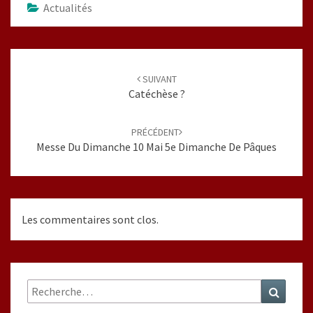
Actualités
Navigation
d'article
SUIVANT
Catéchèse ?
PRÉCÉDENT
Messe Du Dimanche 10 Mai 5e Dimanche De Pâques
Les commentaires sont clos.
Rechercher :
Recher